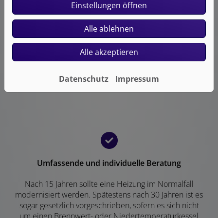
Einstellungen öffnen
Egal ob klassische Öl- oder Gasheizung, Hybridlösung
oder Wärmepumpe, wir übernehmen Lieferung,
Installation und die Koordination von Fremdgewerken.
Alle ablehnen
So können wir eine sorgfältige und termingerechte
Ausführung aller Arbeiten versprechen, und Sie haben
Alle akzeptieren
nur einen Ansprechpartner: Uns.
Datenschutz
Impressum
Umfassende und individuelle Beratung
Nach 15 Jahren sollte eine Heizung im Normalfall
modernisiert werden. Spätestens nach 30 Jahren ist es
sogar gesetzlich vorgeschrieben, sofern es sich nicht
um einen Brennwert- oder Niedertemperaturkessel