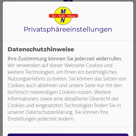
Qualität zum fairen Preis
Privatsphäre­einstellungen
Wir verbauen ausschließlich Qualitätsprodukte
renommierter Hersteller. So können wir Ihnen
umfassende Service- und Garantieleistungen bieten –
Datenschutzhinweise
und Sie sparen auf lange Sicht viel Geld durch
ausbleibende Reparaturen. Außerdem beraten wir Sie
Ihre Zustimmung können Sie jederzeit widerrufen.
ausführlich zu den möglichen Fördermitteln durch
Wir verwenden auf dieser Webseite Cookies und
BAFA und KfW, wodurch Sie zusätzlich Geld sparen
weitere Technologien, um Ihnen ein bestmögliches
können.
Nutzungserlebnis zu bieten. Sie können das Setzen von
Cookies auch ablehnen und unsere Seite nur mit den
technisch notwendigen Cookies nutzen. Weitere
Informationen, sowie eine detaillierte Übersicht der
Cookies und eingesetzten Technologien finden Sie in
unserer Datenschutzerklärung. Sie können Ihre
Einstellungen jederzeit ändern.
Zuverlässige und termingerechte Installation